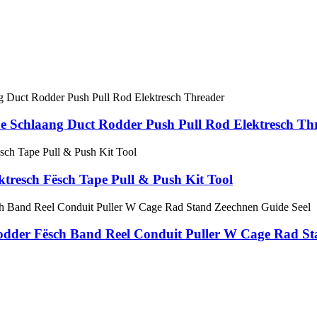
ape Schlaang Duct Rodder Push Pull Rod Elektresch Th
ktresch Fësch Tape Pull & Push Kit Tool
odder Fësch Band Reel Conduit Puller W Cage Rad St