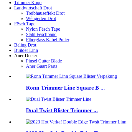
Trimmer Kapp
Landwirtschaft Drot
Treibhauseffekt Drot
Wéngerten Drot
Fësch Tape
Nylon Fësch Tape
Stahl Fëschband
Fiberglass Kabel Puller
Baling Drot
Builder Linn
Aner Deeler
Pinsel Cutter Blade
Aner Gaart Parts
Ronn Trimmer Line Square B ...
Dual Twist Blister Trimmer ...