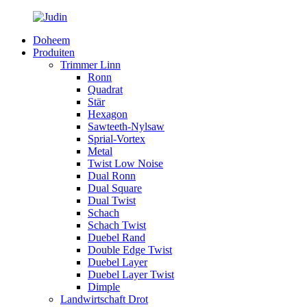
Doheem
Produiten
Trimmer Linn
Ronn
Quadrat
Stär
Hexagon
Sawteeth-Nylsaw
Sprial-Vortex
Metal
Twist Low Noise
Dual Ronn
Dual Square
Dual Twist
Schach
Schach Twist
Duebel Rand
Double Edge Twist
Duebel Layer
Duebel Layer Twist
Dimple
Landwirtschaft Drot