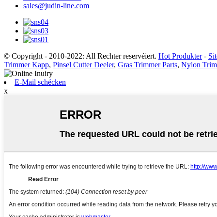
sales@judin-line.com
© Copyright - 2010-2022: All Rechter reservéiert.
Hot Produkter
-
Si
Trimmer Kapp
,
Pinsel Cutter Deeler
,
Gras Trimmer Parts
,
Nylon Tri
E-Mail schécken
x