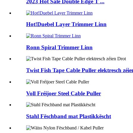
2023 Hot Sale Double Edge T ...
Hot!Duebel Layer Trimmer Linn
Ronn Spiral Trimmer Linn
Twist Fish Tape Cable Puller elektresch zéie
Voll Fréijoer Steel Cable Puller
Stahl Fëschband mat Plastikkëscht