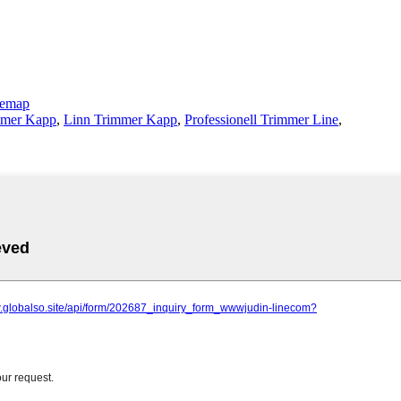
temap
mmer Kapp
,
Linn Trimmer Kapp
,
Professionell Trimmer Line
,