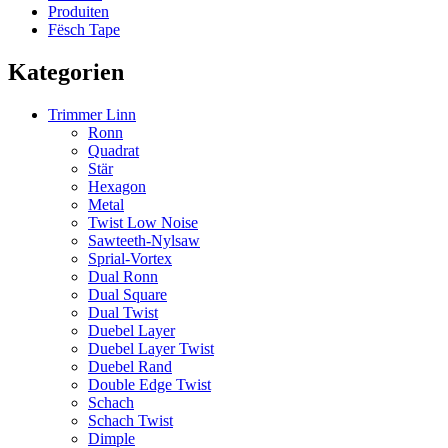
Produiten
Fësch Tape
Kategorien
Trimmer Linn
Ronn
Quadrat
Stär
Hexagon
Metal
Twist Low Noise
Sawteeth-Nylsaw
Sprial-Vortex
Dual Ronn
Dual Square
Dual Twist
Duebel Layer
Duebel Layer Twist
Duebel Rand
Double Edge Twist
Schach
Schach Twist
Dimple