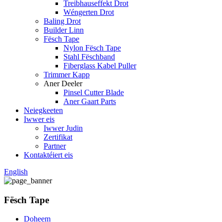
Treibhauseffekt Drot
Wéngerten Drot
Baling Drot
Builder Linn
Fësch Tape
Nylon Fësch Tape
Stahl Fëschband
Fiberglass Kabel Puller
Trimmer Kapp
Aner Deeler
Pinsel Cutter Blade
Aner Gaart Parts
Neiegkeeten
Iwwer eis
Iwwer Judin
Zertifikat
Partner
Kontaktéiert eis
English
Fësch Tape
Doheem