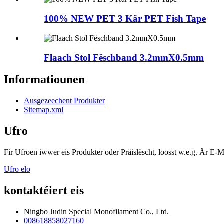
100% NEW PET 3 Kär PET Fish Tape
Flaach Stol Fëschband 3.2mmX0.5mm
Informatiounen
Ausgezeechent Produkter
Sitemap.xml
Ufro
Fir Ufroen iwwer eis Produkter oder Präislëscht, loosst w.e.g. Är E-M
Ufro elo
kontaktéiert eis
Ningbo Judin Special Monofilament Co., Ltd.
008618858027160