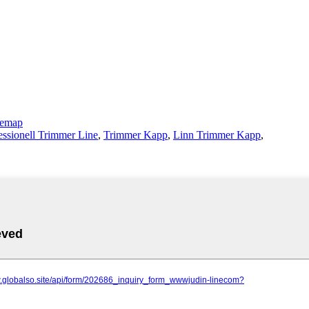
temap
essionell Trimmer Line
,
Trimmer Kapp
,
Linn Trimmer Kapp
,