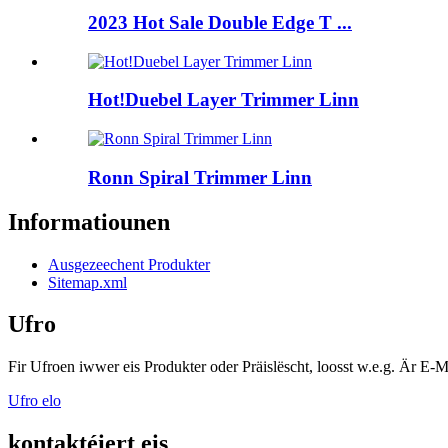
2023 Hot Sale Double Edge T ...
Hot!Duebel Layer Trimmer Linn
Ronn Spiral Trimmer Linn
Informatiounen
Ausgezeechent Produkter
Sitemap.xml
Ufro
Fir Ufroen iwwer eis Produkter oder Präislëscht, loosst w.e.g. Är E-M
Ufro elo
kontaktéiert eis