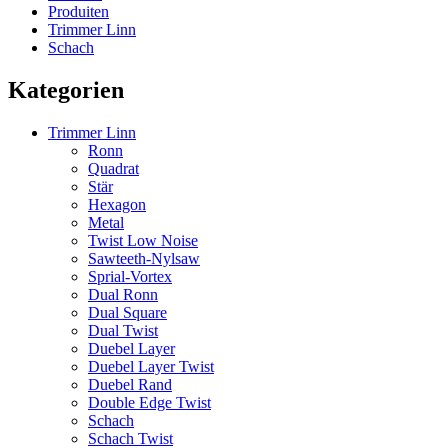
Produiten
Trimmer Linn
Schach
Kategorien
Trimmer Linn
Ronn
Quadrat
Stär
Hexagon
Metal
Twist Low Noise
Sawteeth-Nylsaw
Sprial-Vortex
Dual Ronn
Dual Square
Dual Twist
Duebel Layer
Duebel Layer Twist
Duebel Rand
Double Edge Twist
Schach
Schach Twist