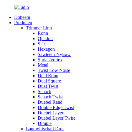
Doheem
Produiten
Trimmer Linn
Ronn
Quadrat
Stär
Hexagon
Sawteeth-Nylsaw
Sprial-Vortex
Metal
Twist Low Noise
Dual Ronn
Dual Square
Dual Twist
Schach
Schach Twist
Duebel Rand
Double Edge Twist
Duebel Layer
Duebel Layer Twist
Dimple
Landwirtschaft Drot