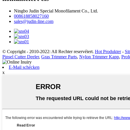
Ningbo Judin Special Monofilament Co., Ltd.
008618858027160
sales@judin-line.com
© Copyright - 2010-2022: All Rechter reservéiert.
Hot Produkter
-
Si
Pinsel Cutter Deeler
,
Gras Trimmer Parts
,
Nylon Trimmer Kapp
,
Prof
E-Mail schécken
x