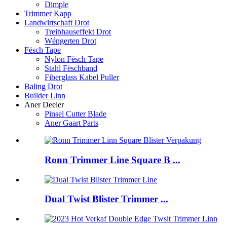
Dimple
Trimmer Kapp
Landwirtschaft Drot
Treibhauseffekt Drot
Wéngerten Drot
Fësch Tape
Nylon Fësch Tape
Stahl Fëschband
Fiberglass Kabel Puller
Baling Drot
Builder Linn
Aner Deeler
Pinsel Cutter Blade
Aner Gaart Parts
Ronn Trimmer Line Square B ...
Dual Twist Blister Trimmer ...