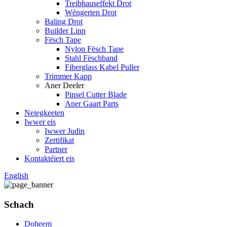
Treibhauseffekt Drot
Wéngerten Drot
Baling Drot
Builder Linn
Fësch Tape
Nylon Fësch Tape
Stahl Fëschband
Fiberglass Kabel Puller
Trimmer Kapp
Aner Deeler
Pinsel Cutter Blade
Aner Gaart Parts
Neiegkeeten
Iwwer eis
Iwwer Judin
Zertifikat
Partner
Kontaktéiert eis
English
Schach
Doheem