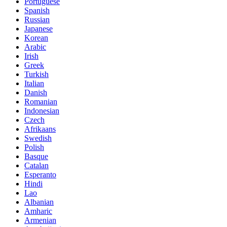
Portuguese
Spanish
Russian
Japanese
Korean
Arabic
Irish
Greek
Turkish
Italian
Danish
Romanian
Indonesian
Czech
Afrikaans
Swedish
Polish
Basque
Catalan
Esperanto
Hindi
Lao
Albanian
Amharic
Armenian