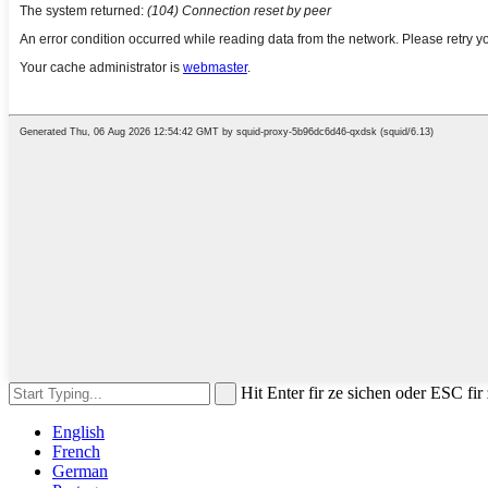
Hit Enter fir ze sichen oder ESC fi
English
French
German